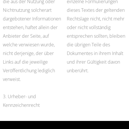
die aus der Nutzung oder
einzelne Formulierungen
Nichtnutzung solcherart
dieses Textes der geltenden
dargebotener Informationen
Rechtslage nicht, nicht mehr
entstehen, haftet allein der
oder nicht vollständig
Anbieter der Seite, auf
entsprechen sollten, bleiben
welche verwiesen wurde,
die übrigen Teile des
nicht derjenige, der über
Dokumentes in ihrem Inhalt
Links auf die jeweilige
und ihrer Gültigkeit davon
Veröffentlichung lediglich
unberührt.
verweist.
3. Urheber- und
Kennzeichenrecht