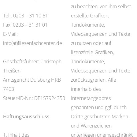
zu beachten, von ihm selbst
Tel.: 0203 – 31 10 61
erstellte Grafiken,
Fax: 0203 – 31 31 01
Tondokumente,
E-Mail:
Videosequenzen und Texte
info(at)fliesenfachcenter.de
zu nutzen oder auf
lizenzfreie Grafiken,
Geschäftsführer: Christoph
Tondokumente,
Theißen
Videosequenzen und Texte
Amtsgericht Duisburg HRB
zurückzugreifen. Alle
7463
innerhalb des
Steuer-ID-Nr.: DE157924350
Internetangebotes
genannten und ggf. durch
Haftungsausschluss
Dritte geschützten Marken-
und Warenzeichen
1. Inhalt des
unterliegen uneingeschränkt