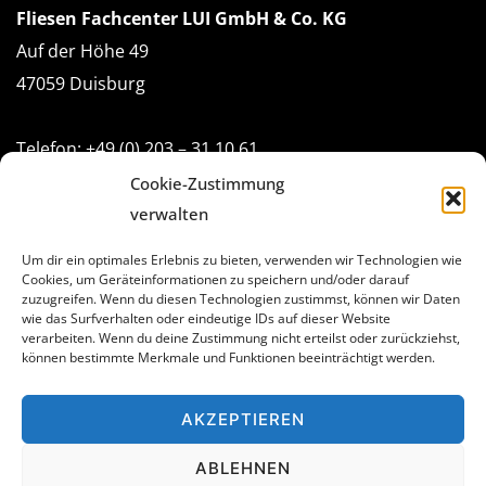
Fliesen Fachcenter LUI GmbH & Co. KG
Auf der Höhe 49
47059 Duisburg
Telefon: +49 (0) 203 – 31 10 61
Telefax +49 (0) 203 - 31 31 10
Cookie-Zustimmung
E-Mail:
info(at)fliesenfachcenter.de
verwalten
Um dir ein optimales Erlebnis zu bieten, verwenden wir Technologien wie
Cookies, um Geräteinformationen zu speichern und/oder darauf
zuzugreifen. Wenn du diesen Technologien zustimmst, können wir Daten
Rechtliches
wie das Surfverhalten oder eindeutige IDs auf dieser Website
verarbeiten. Wenn du deine Zustimmung nicht erteilst oder zurückziehst,
können bestimmte Merkmale und Funktionen beeinträchtigt werden.
Datenschutzerklärung
AKZEPTIEREN
Impressum
Cookie-Richtlinie (EU)
ABLEHNEN