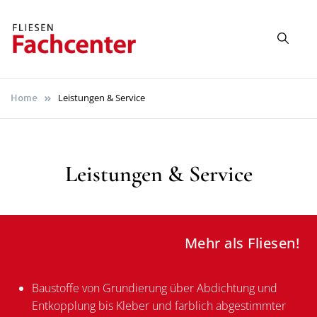
Fliesen
Mehr als Fliesen!
Fachcenter
Leistungen & Service
Home
Duisburg
Leistungen & Service
Mehr als Fliesen!
Baustoffe von Grundierung über Abdichtung und
Entkopplung bis Kleber und farblich abgestimmter