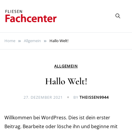
Skip
to
content
Fliesen Fachcenter
Mehr als Fliesen!
Duisburg
Home
Allgemein
Hallo Welt!
ALLGEMEIN
Hallo Welt!
27. DEZEMBER 2021
BY
THEISSEN9944
Willkommen bei WordPress. Dies ist dein erster
Beitrag. Bearbeite oder lösche ihn und beginne mit